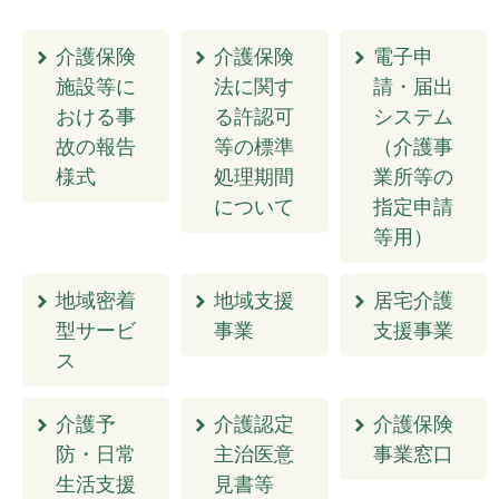
介護保険
介護保険
電子申
施設等に
法に関す
請・届出
おける事
る許認可
システム
故の報告
等の標準
（介護事
様式
処理期間
業所等の
について
指定申請
等用）
地域密着
地域支援
居宅介護
型サービ
事業
支援事業
ス
介護予
介護認定
介護保険
防・日常
主治医意
事業窓口
生活支援
見書等