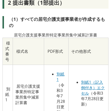
2 提出書類（1部提出）
（1）すべての居宅介護支援事業者が作成するも
の
居宅介護支援事業所特定事業所集中減算計算書
様
式
様式名
PDF形式
その他形式
番
号
別紙
1
別紙1（記入
（令
居宅介護支援
例付き）エク
別
和3
事業所特定事
セル
（令和3
紙
年7
業所集中減算
年7月28日更
1
月28
計算書
新）
日更