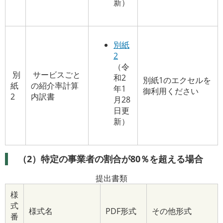
新）
別紙
2
（令
別
サービスごと
和2
別紙1のエクセルを
紙
の紹介率計算
年1
御利用ください
2
内訳書
月28
日更
新）
（2）特定の事業者の割合が80％を超える場合
提出書類
様
式
様式名
PDF形式
その他形式
番