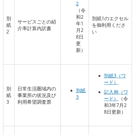
2
（令
和2
別
別紙1のエクセル
サービスごとの紹
年1
紙
を御利用くださ
介率計算内訳書
月2
2
い
8日
更
新）
別紙3（ワ
ード）
別
日常生活圏域内の
別紙
記入例（ワ
紙
事業所の状況及び
3
ード）
（令
3
利用希望調査票
和3年7月2
8日更新）