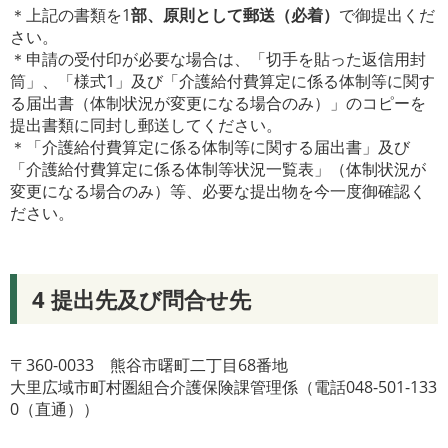
＊上記の書類を1
部、原則として郵送（必着）
で御提出くだ
さい。
＊申請の受付印が必要な場合は、「切手を貼った返信用封
筒」、「様式1」及び「介護給付費算定に係る体制等に関す
る届出書（体制状況が変更になる場合のみ）」のコピーを
提出書類に同封し郵送してください。
＊「介護給付費算定に係る体制等に関する届出書」及び
「介護給付費算定に係る体制等状況一覧表」（体制状況が
変更になる場合のみ）等、必要な提出物を今一度御確認く
ださい。
4 提出先及び問合せ先
〒360-0033 熊谷市曙町二丁目68番地
大里広域市町村圏組合介護保険課管理係（電話048-501-133
0（直通））