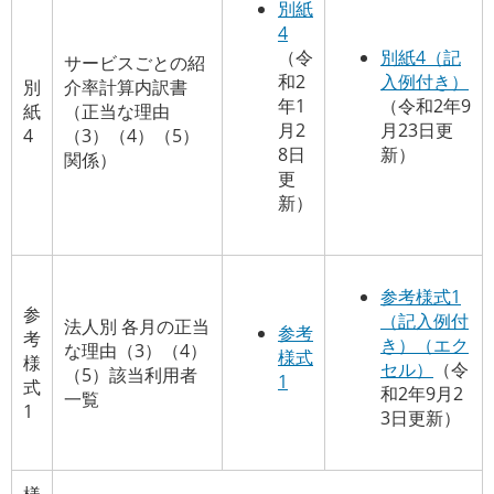
別紙
4
（令
別紙4（記
サービスごとの紹
和2
入例付き）
別
介率計算内訳書
年1
（令和2年9
紙
（正当な理由
月2
月23日更
4
（3）（4）（5）
8日
新）
関係）
更
新）
参考様式1
参
（記入例付
法人別 各月の正当
参考
考
き）（エク
な理由（3）（4）
様式
様
セル）
（令
（5）該当利用者
1
式
和2年9月2
一覧
1
3日更新）
様