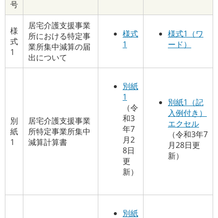
号
居宅介護支援事業
様
様式
様式1（ワ
所における特定事
式
1
ード）
業所集中減算の届
1
出について
別紙
1
別紙1（記
（令
入例付き）
和3
別
居宅介護支援事業
エクセル
年7
紙
所特定事業所集中
（令和3年7
月2
1
減算計算書
月28日更
8日
新）
更
新）
別紙