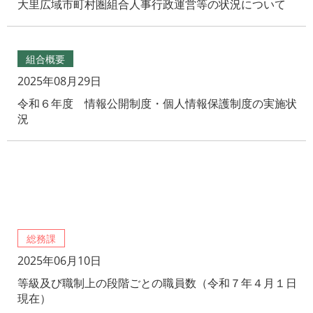
大里広域市町村圏組合人事行政運営等の状況について
組合概要
2025年08月29日
令和６年度 情報公開制度・個人情報保護制度の実施状
況
Warning
: Undefined variable $parent_catname in
/home/
osatok/osato-k.jp/public_html/wp/wp-content/themes/
gulp-wordpress/category.php
on line
35
総務課
2025年06月10日
等級及び職制上の段階ごとの職員数（令和７年４月１日
現在）